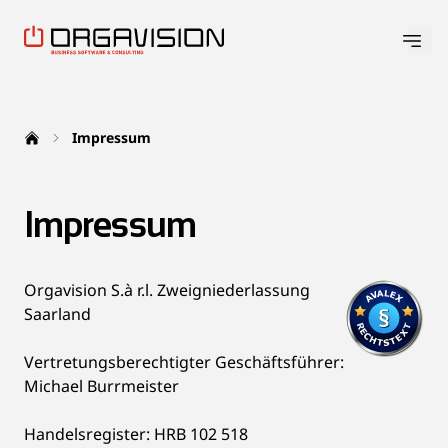
Hau
Details
Zur Startseite
Impressum
Support
Impressum
Orgavision S.à r.l. Zweigniederlassung
Saarland
Vertretungsberechtigter Geschäftsführer:
Michael Burrmeister
Handelsregister: HRB 102 518