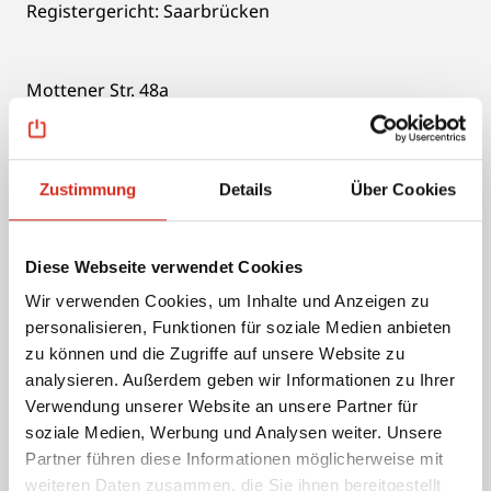
Registergericht: Saarbrücken
Mottener Str. 48a
66822 Lebach
Tel.: +49 681 5891750
Zustimmung
Details
Über Cookies
E-Mail:
info@orgavision.lu
Umsatzsteuer-Identifikationsnummer gemäß § 27a
Diese Webseite verwendet Cookies
UStG: DE 297606671
Wir verwenden Cookies, um Inhalte und Anzeigen zu
Inhaltlich verantwortlich i.S.v. § 18 Abs. 2 MStV:
personalisieren, Funktionen für soziale Medien anbieten
Michael Burrmeister, Mottener Str. 48a, 66822
zu können und die Zugriffe auf unsere Website zu
Lebach
analysieren. Außerdem geben wir Informationen zu Ihrer
Bildquellennachweis:
Verwendung unserer Website an unsere Partner für
- Shutterstock
soziale Medien, Werbung und Analysen weiter. Unsere
- AdobeStock
Partner führen diese Informationen möglicherweise mit
weiteren Daten zusammen, die Sie ihnen bereitgestellt